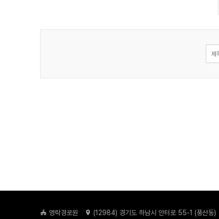
영락경로원
(
12984
) 경기도 하남시 안터로 55-1 (풍산동