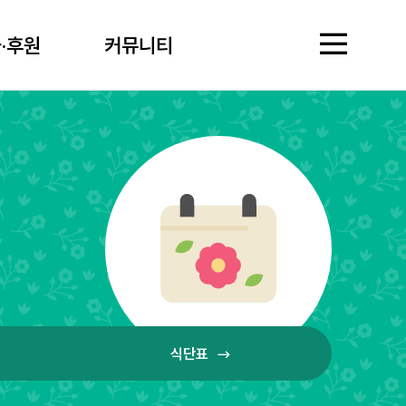
·후원
커뮤니티
·후원
커뮤니티
기관소개
영락경로원은?
영락사회복지재단소
시설개요·현황
찾아오시는길
입소안내
입소조건
입소절차·준비서류
자주
서비스안내
생활지원
상담
보건의료
원내
식단표
자원봉사·후원
자원봉사
후원