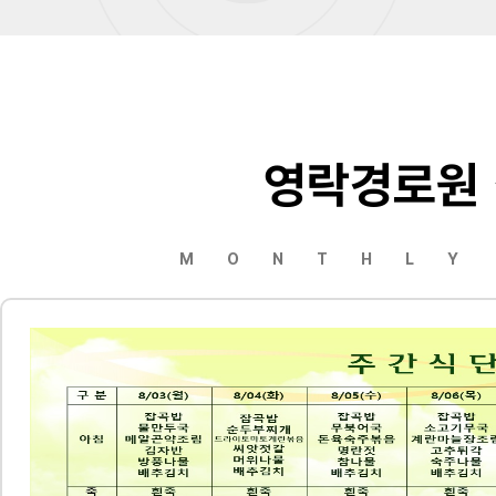
영락경로원
MONTHLY