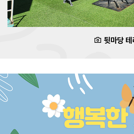
뒷마당 테