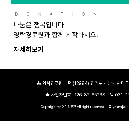
DONATION
나눔은 행복입니다
영락경로원과 함께 시작하세요.
자세히보기
영락경로원
(
12984
) 경기도 하남시 안터로
사업자번호 :
126-82-65238
031-7
Copyright ⓒ 영락경로원 All right reserved.
ynkry@da