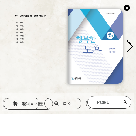
영락경로원 "행복한노후"
56호
55호
54호
53호
52호
51호
50호
확대
축소
원본(1:1)
첫페이지로