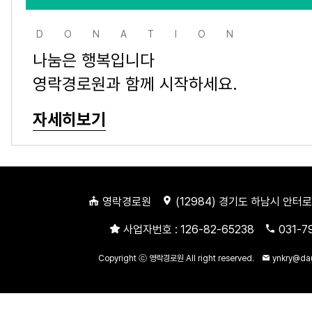
DONATION
나눔은 행복입니다
영락경로원과 함께 시작하세요.
자세히보기
영락경로원
(
12984
) 경기도 하남시 안터로
사업자번호 :
126-82-65238
031-7
Copyright ⓒ 영락경로원 All right reserved.
ynkry@da