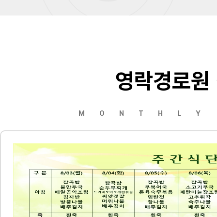
영락경로원
MONTHLY