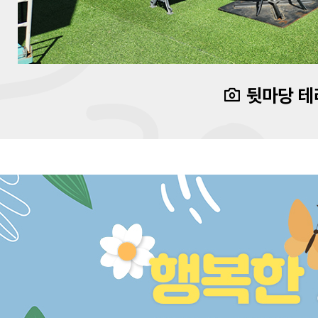
뒷마당 테