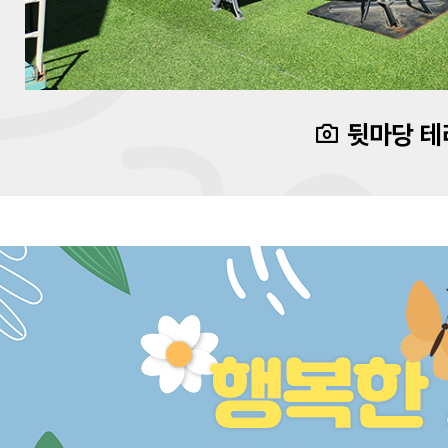
뒷마당 테