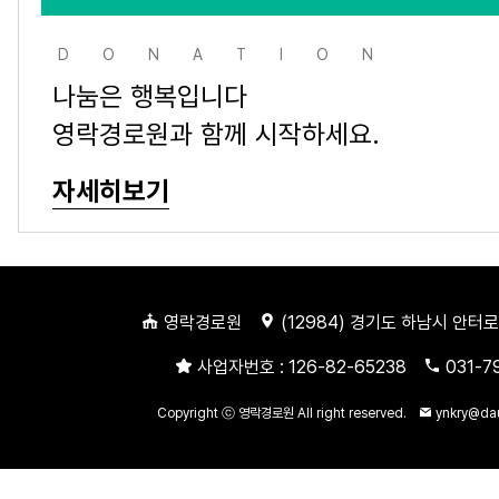
DONATION
나눔은 행복입니다
영락경로원과 함께 시작하세요.
자세히보기
영락경로원
(
12984
) 경기도 하남시 안터로
사업자번호 :
126-82-65238
031-7
Copyright ⓒ 영락경로원 All right reserved.
ynkry@da