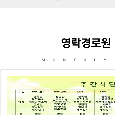
영락경로원
MONTHLY