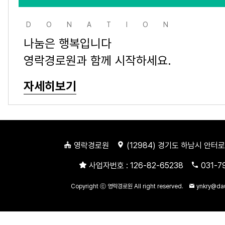
DONATION
나눔은 행복입니다
영락경로원과 함께 시작하세요.
자세히보기
영락경로원
(
12984
) 경기도 하남시 안터로
사업자번호 :
126-82-65238
031-7
Copyright ⓒ 영락경로원 All right reserved.
ynkry@da