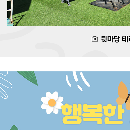
뒷마당 테