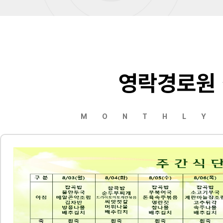
영락경로원
MONTHLY