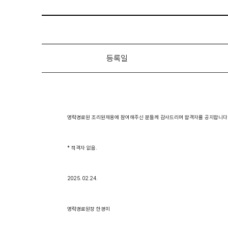
등록일
영락경로원 조리원채용에 참여해주신 분들께 감사드리며 함격자를 공지합니다
* 적격자 없음.
2025. 02.24.
영락경로원장 한경미