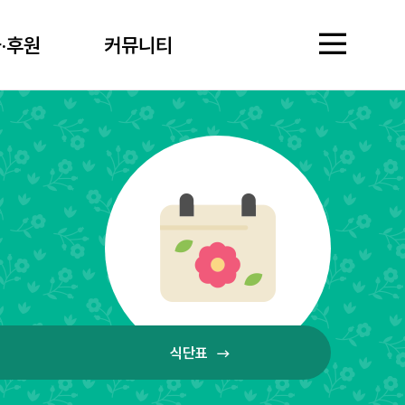
·후원
커뮤니티
·후원
커뮤니티
기관소개
영락경로원은?
영락사회복지재단소
시설개요·현황
찾아오시는길
입소안내
입소조건
입소절차·준비서류
자주
서비스안내
생활지원
상담
보건의료
원내
식단표
자원봉사·후원
자원봉사
후원